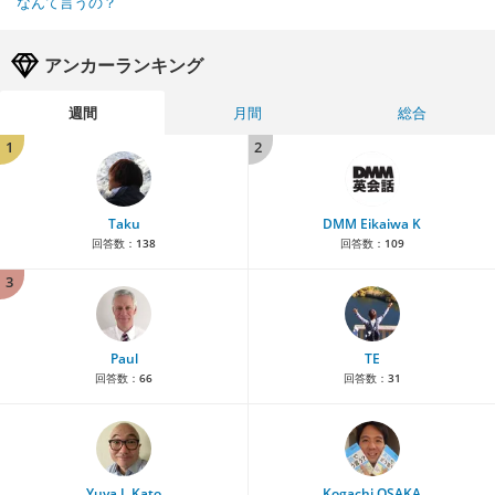
なんて言うの？
アンカーランキング
週間
月間
総合
1
2
Taku
DMM Eikaiwa K
回答数：
138
回答数：
109
3
Paul
TE
回答数：
66
回答数：
31
Yuya J. Kato
Kogachi OSAKA