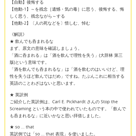
【自動】後悔する
【他動-1】～を残念［遺憾・気の毒］に思う、後悔する、悔
しく思う、残念ながら～する
【他動-2】〔人の死などを〕惜しむ、悼む
《解説》
★ 飲んでも呑まれるな
まず、原文の意味を確認しましょう。
「酒に呑まれる」は「酒を飲んで理性を失う」(大辞林 第三
版)という意味です。
「酒を飲んでも呑まれるな」は「酒を飲むのはいいけど、理
性を失うほど飲んではだめ」ですね。たぶんこれに相当する
英語のことわざはないと思います。
★ 英訳例
ご紹介した英訳例は、Carl E. Pickhardt さんの Stop the
Screaming という本の中で使われていたものです。「飲んで
も呑まれるな」に近いかなと思い拝借しました。
★ so ... that
英訳例では「so ... that 表現」を使いました。