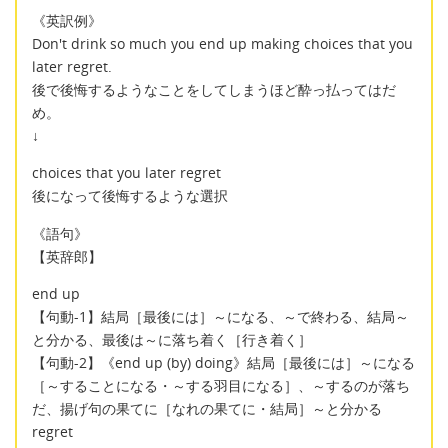
《英訳例》
Don't drink so much you end up making choices that you
later regret.
後で後悔するようなことをしてしまうほど酔っ払ってはだ
め。
↓
choices that you later regret
後になって後悔するような選択
《語句》
【英辞郎】
end up
【句動-1】結局［最後には］～になる、～で終わる、結局～
と分かる、最後は～に落ち着く［行き着く］
【句動-2】《end up (by) doing》結局［最後には］～になる
［～することになる・～する羽目になる］、～するのが落ち
だ、揚げ句の果てに［なれの果てに・結局］～と分かる
regret