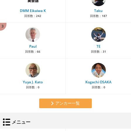
DMM Eikaiwa K
Taku
回答数：
242
回答数：
187
3
Paul
TE
回答数：
66
回答数：
31
Yuya J. Kato
Kogachi OSAKA
回答数：
0
回答数：
0
アンカー一覧
メニュー