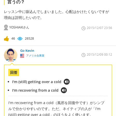
言うの？
レッスン中に咳込んでしまいました。心配はかけたくないですが
理由は説明したいので。
YOSHIAKIさん
2015/12/07 23:56
46
26528
Go Kevin
2015/12/09 00:12
アメリカ合衆国
回答
I'm (still) getting over a cold
I'm recovering from a cold
I'm recovering from a cold（風邪を回復中です）がシンプ
ルで分かりやすいのです。ただ、ネイティブの人が「I'm
(still) getting over a cold」のほうをよく使います。