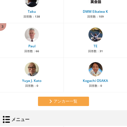
Taku
DMM Eikaiwa K
回答数：
138
回答数：
109
3
Paul
TE
回答数：
66
回答数：
31
Yuya J. Kato
Kogachi OSAKA
回答数：
0
回答数：
0
アンカー一覧
メニュー