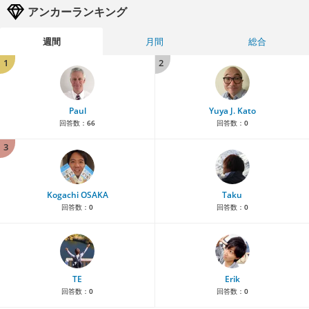
アンカーランキング
週間
月間
総合
1
2
Paul
Yuya J. Kato
回答数：
66
回答数：
0
3
Kogachi OSAKA
Taku
回答数：
0
回答数：
0
TE
Erik
回答数：
0
回答数：
0