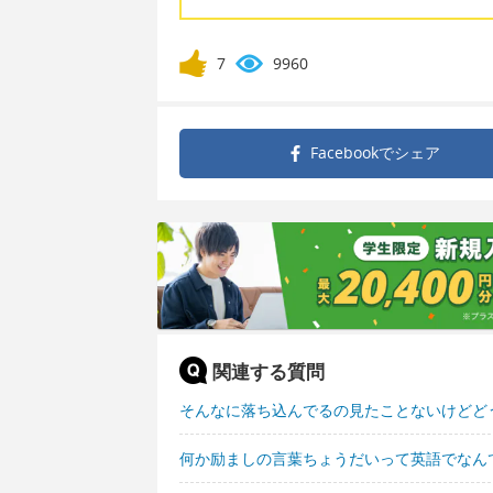
7
9960
Facebookで
シェア
関連する質問
そんなに落ち込んでるの見たことないけどど
何か励ましの言葉ちょうだいって英語でなん