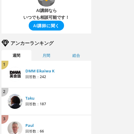
AI講師なら
いつでも相談可能です！
AI講師に聞く
アンカーランキング
週間
月間
総合
1
DMM Eikaiwa K
回答数：
242
2
Taku
回答数：
187
3
Paul
回答数：
66