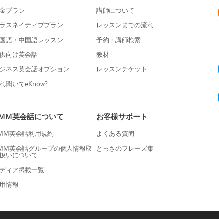
金プラン
講師について
ラスネイティブプラン
レッスンまでの流れ
国語・中国語レッスン
予約・講師検索
供向け英会話
教材
ジネス英会話オプション
レッスンチケット
れ聞いてeKnow?
DMM英会話について
お客様サポート
MM英会話利用規約
よくある質問
MM英会話グループの個人情報取
とっさのフレーズ集
扱いについて
ディア掲載一覧
用情報