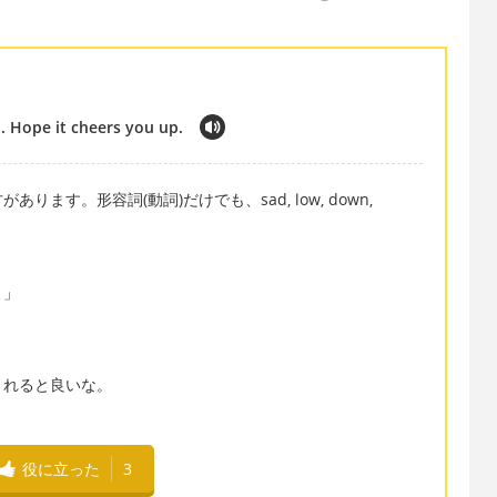
. Hope it cheers you up.
ます。形容詞(動詞)だけでも、sad, low, down,
よ」
くれると良いな。
役に立った
3