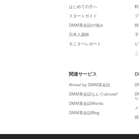
はじめての方へ
料
スタートガイド
プ
DMM英会話の強み
韓
日本人講師
子
モニターレポート
ビ
こ
関連サービス
iKnow! by DMM英会話
D
DMM英会話なんてuknow?
D
り
DMM英会話Words
メ
DMM英会話Blog
採