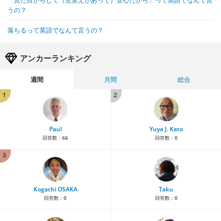
うの？
落ちるって英語でなんて言うの？
アンカーランキング
週間
月間
総合
1
2
Paul
Yuya J. Kato
回答数：
66
回答数：
0
3
Kogachi OSAKA
Taku
回答数：
0
回答数：
0