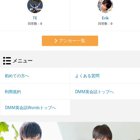
TE
Erik
回答数：
0
回答数：
0
アンカー一覧
メニュー
初めての方へ
よくある質問
利用規約
DMM英会話トップへ
DMM英会話Wordsトップへ