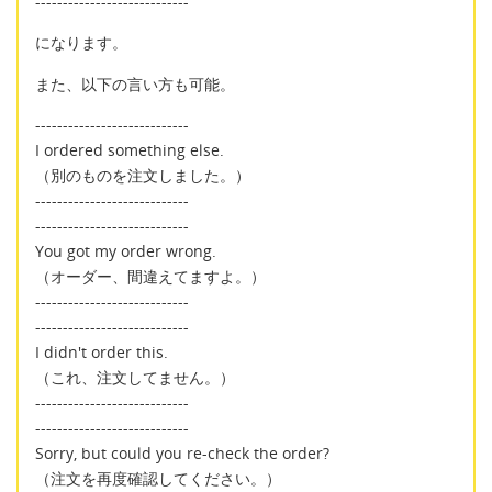
----------------------------
になります。
また、以下の言い方も可能。
----------------------------
I ordered something else.
（別のものを注文しました。）
----------------------------
----------------------------
You got my order wrong.
（オーダー、間違えてますよ。）
----------------------------
----------------------------
I didn't order this.
（これ、注文してません。）
----------------------------
----------------------------
Sorry, but could you re-check the order?
（注文を再度確認してください。）