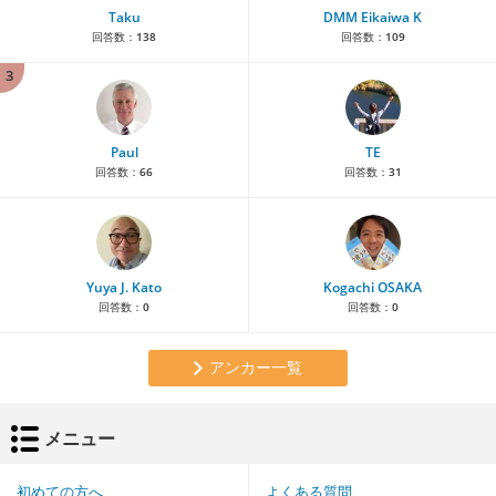
Taku
DMM Eikaiwa K
回答数：
138
回答数：
109
3
Paul
TE
回答数：
66
回答数：
31
Yuya J. Kato
Kogachi OSAKA
回答数：
0
回答数：
0
アンカー一覧
メニュー
初めての方へ
よくある質問