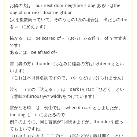
お隣の犬は our next-door neighbor's dog あるいはthe
dog of our next-door neighbor
(犬を複数飼っていて、そのうちの1匹の場合は、出だしのthe
を a に変えます）
怖がる は be scared of ~ （おっしゃる通り、of で大丈夫
です）
あるいは、be afraid of~
雷（轟の方）thunder (ちなみに稲妻の方はlightening とい
います）
（これは不可算名詞ですので、aやsなどはつけられません）
泣く （犬の「吠える」）は bark (それに「ひどく」とい
う意味のfuriouslyや wildlyをつけています）
雷がなる時 は、例①では when it roarsとしましたが、
the dog も it にあたるので
例２のように、同じ言葉が2回続きますが、thunderを使っ
てもよいですね。
（roarも crash も ここでは「（雷などが）鳴り響く」とい