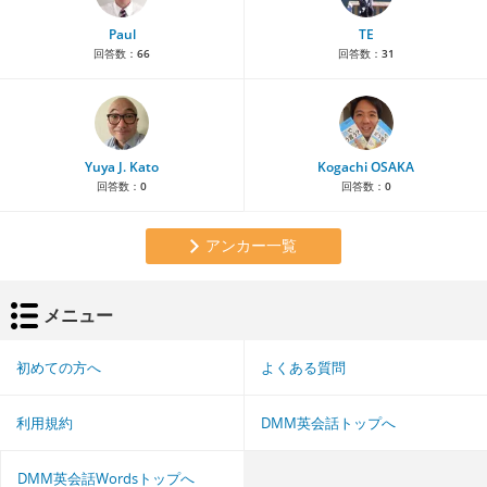
Paul
TE
回答数：
66
回答数：
31
Yuya J. Kato
Kogachi OSAKA
回答数：
0
回答数：
0
アンカー一覧
メニュー
初めての方へ
よくある質問
利用規約
DMM英会話トップへ
DMM英会話Wordsトップへ