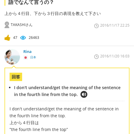
語でなんて言うの？
上から４行目、下から３行目の表現を教えて下さい
TAKASHIさん
2016/11/17 22:25
47
26463
Rina
2016/11/20 16:03
日本
回答
I don't understand/get the meaning of the sentence
in the fourth line from the top.
I don't understand/get the meaning of the sentence in
the fourth line from the top.
上から４行目は
”the fourth line from the top”