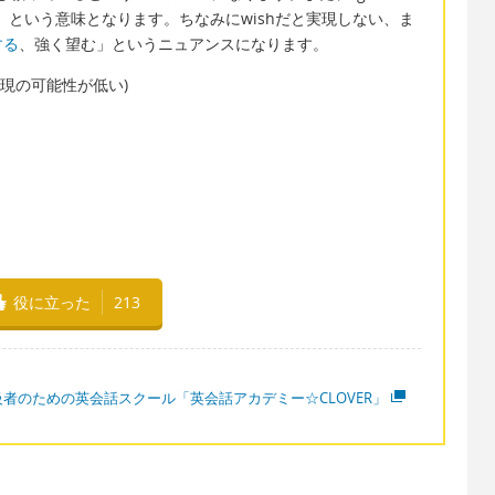
ぶ」という意味となります。ちなみにwishだと実現しない、ま
する
、強く望む」というニュアンスになります。
(実現の可能性が低い)
役に立った
213
級者のための英会話スクール「英会話アカデミー☆CLOVER」