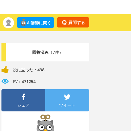
質問する
AI講師に聞く
回答済み
（7件）
役に立った：
498
PV：
471254
シェア
ツイート