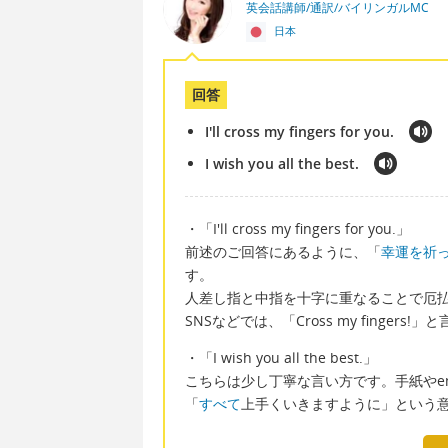
英会話講師/通訳/バイリンガルMC
日本
回答
I'll cross my fingers for you.
I wish you all the best.
・「I'll cross my fingers for you.」
前述のご回答にあるように、「
幸運を祈
す。
人差し指と中指を十字に重なることで厄
SNSなどでは、「Cross my finge
・「I wish you all the best.」
こちらは少し丁寧な言い方です。手紙やe
「
すべて
上手くいきますように」という