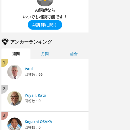
AI講師なら
いつでも相談可能です！
AI講師に聞く
アンカーランキング
週間
月間
総合
1
Paul
回答数：
66
2
Yuya J. Kato
回答数：
0
3
Kogachi OSAKA
回答数：
0