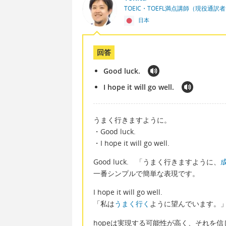
TOEIC・TOEFL満点講師（現役通訳
日本
回答
Good luck.
I hope it will go well.
うまく行きますように。
・Good luck.
・I hope it will go well.
Good luck. 「うまく行きますように、
一番シンプルで簡単な表現です。
I hope it will go well.
「私は
うまく行く
ように望んでいます。
hopeは実現する可能性が高く、それを信