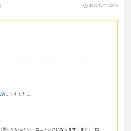
者）
2016/12/14 20:16
成功
しますように」
」
じ願っているというニュアンスになります。また、"go