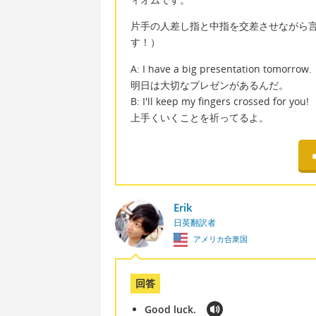
片手の人差し指と中指を交差させながら
す！）
A: I have a big presentation tomorrow.
明日は大切なプレゼンがあるんだ。
B: I'll keep my fingers crossed for you!
上手くいくことを祈ってるよ。
Erik
日英翻訳者
アメリカ合衆国
回答
Good luck.