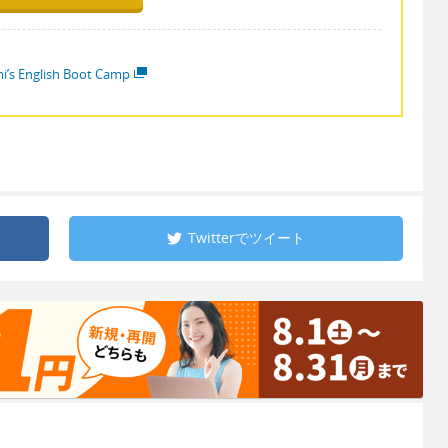
i’s English Boot Camp
Twitterで
ツイート