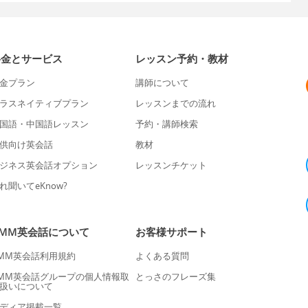
料金とサービス
レッスン予約・教材
金プラン
講師について
ラスネイティブプラン
レッスンまでの流れ
国語・中国語レッスン
予約・講師検索
供向け英会話
教材
ジネス英会話オプション
レッスンチケット
れ聞いてeKnow?
DMM英会話について
お客様サポート
MM英会話利用規約
よくある質問
MM英会話グループの個人情報取
とっさのフレーズ集
扱いについて
ディア掲載一覧