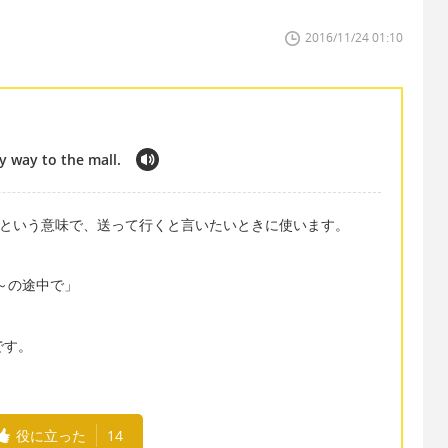
2016/11/24 01:10
my way to the mall.
）下ろす」という意味で、送って行くと言いたいときに使います。
。
」「～の途中で」
ろです。
役に立った
14