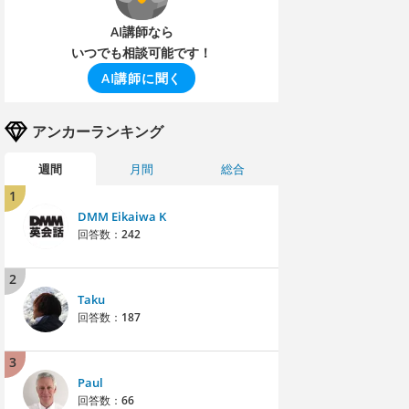
AI講師なら
いつでも相談可能です！
AI講師に聞く
アンカーランキング
週間
月間
総合
1
DMM Eikaiwa K
回答数：
242
2
Taku
回答数：
187
3
Paul
回答数：
66