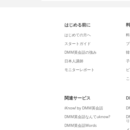
はじめる前に
はじめての方へ
料
スタートガイド
プ
DMM英会話の強み
韓
日本人講師
子
モニターレポート
ビ
こ
関連サービス
iKnow! by DMM英会話
D
DMM英会話なんてuknow?
D
り
DMM英会話Words
メ