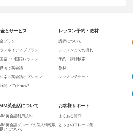
料金とサービス
レッスン予約・教材
金プラン
講師について
ラスネイティブプラン
レッスンまでの流れ
国語・中国語レッスン
予約・講師検索
供向け英会話
教材
ジネス英会話オプション
レッスンチケット
れ聞いてeKnow?
DMM英会話について
お客様サポート
MM英会話利用規約
よくある質問
MM英会話グループの個人情報取
とっさのフレーズ集
扱いについて