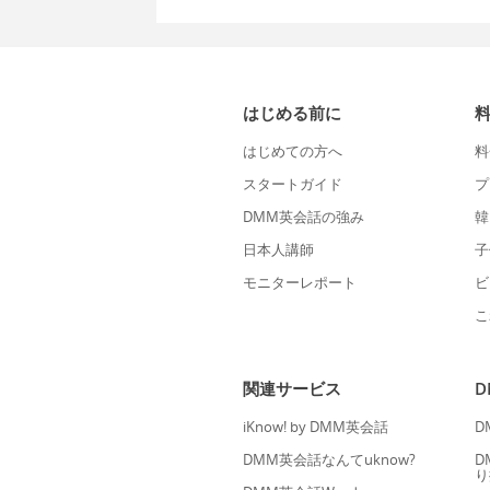
はじめる前に
はじめての方へ
料
スタートガイド
プ
DMM英会話の強み
韓
日本人講師
子
モニターレポート
ビ
こ
関連サービス
iKnow! by DMM英会話
D
DMM英会話なんてuknow?
D
り