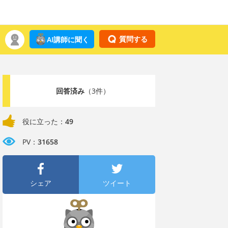
質問する
AI講師に聞く
回答済み
（3件）
役に立った：
49
PV：
31658
シェア
ツイート