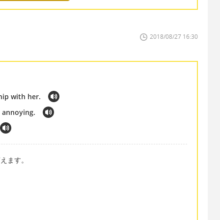
2018/08/27 16:30
hip with her.
s annoying.
言えます。