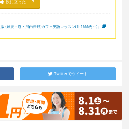
役に立った
7
阪 (難波・堺・河内長野)カフェ英語レッスン(1h1666円～)」
Twitterで
ツイート