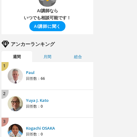
AI講師なら
いつでも相談可能です！
AI講師に聞く
アンカーランキング
週間
月間
総合
1
Paul
回答数：
66
2
Yuya J. Kato
回答数：
0
3
Kogachi OSAKA
回答数：
0