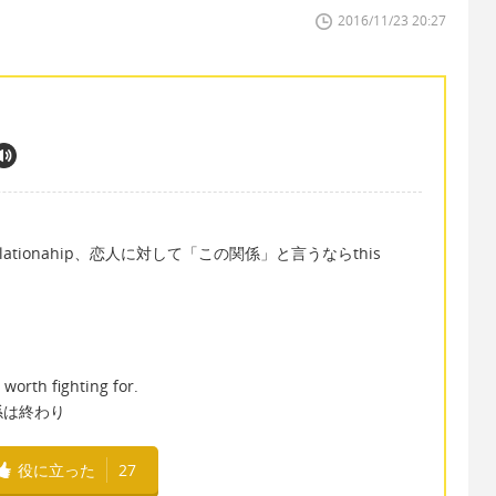
2016/11/23 20:27
。
ationahip、恋人に対して「この関係」と言うならthis
 worth fighting for.
係は終わり
役に立った
27