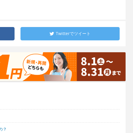
Twitterで
ツイート
の？