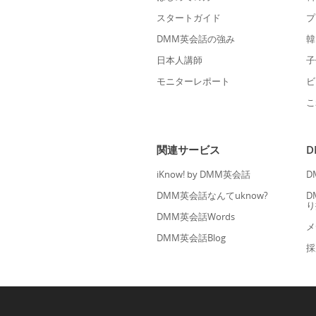
スタートガイド
プ
DMM英会話の強み
韓
日本人講師
子
モニターレポート
ビ
こ
関連サービス
iKnow! by DMM英会話
D
DMM英会話なんてuknow?
D
り
DMM英会話Words
メ
DMM英会話Blog
採