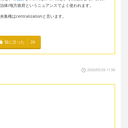
治体/地方政府というニュアンスでよく使われます。
央集権はcentralizationと言います。
役に立った
26
2020/05/26 11:56