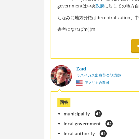
governmentは中央
政府
に対しての地方自
ちなみに地方分権はdecentralization、中
参考になればm(
)m
Zaid
ラスベガス出身英会話講師
アメリカ合衆国
回答
municipality
local government
local authority