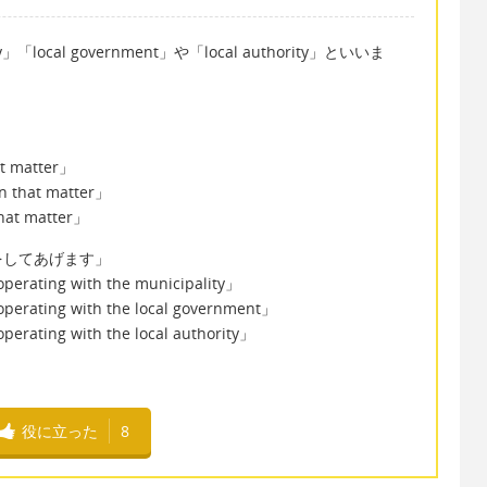
ocal government」や「local authority」といいま
at matter」
n that matter」
that matter」
をしてあげます」
operating with the municipality」
operating with the local government」
perating with the local authority」
役に立った
8