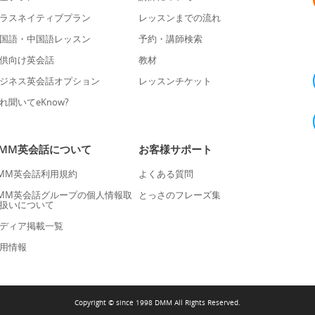
ラスネイティブプラン
レッスンまでの流れ
国語・中国語レッスン
予約・講師検索
供向け英会話
教材
ジネス英会話オプション
レッスンチケット
れ聞いてeKnow?
DMM英会話について
お客様サポート
MM英会話利用規約
よくある質問
MM英会話グループの個人情報取
とっさのフレーズ集
扱いについて
ディア掲載一覧
用情報
Copyright © since 1998 DMM All Rights Reserved.