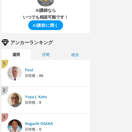
AI講師なら
いつでも相談可能です！
AI講師に聞く
アンカーランキング
週間
月間
総合
1
Paul
回答数：
66
2
Yuya J. Kato
回答数：
0
3
Kogachi OSAKA
回答数：
0