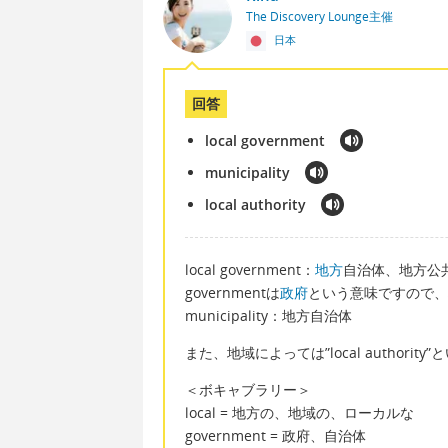
The Discovery Lounge主催
日本
回答
local government
municipality
local authority
local government：
地方
自治体、地方公
governmentは
政府
という意味ですので、
municipality：地方自治体
また、地域によっては”local authori
＜ボキャブラリー＞
local = 地方の、地域の、ローカルな
government = 政府、自治体