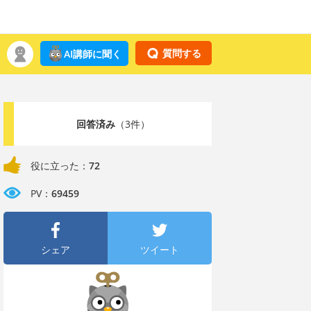
質問する
AI講師に聞く
回答済み
（3件）
役に立った：
72
PV：
69459
シェア
ツイート