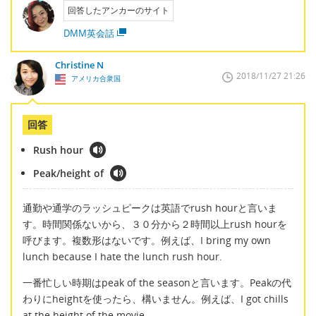
回答したアンカーのサイト
DMM英会話
Christine N
2018/11/27 21:26
アメリカ合衆国
回答
Rush hour
Peak/height of
通勤や通学のラッシュピークは英語でrush hourと言いま
す。時間関係ないから、３０分から２時間以上rush hourを
呼びます。複数形はないです。例えば、I bring my own
lunch because I hate the lunch rush hour.
一番忙しい時期はpeak of the seasonと言います。Peakの代
わりにheightを使ったら、構いません。例えば、I got chills
at the height of the movie.