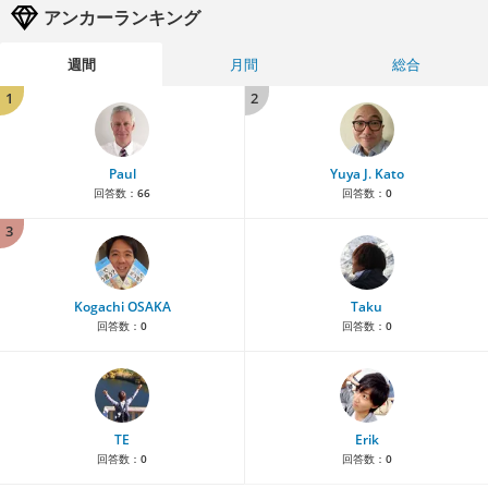
アンカーランキング
週間
月間
総合
1
2
Paul
Yuya J. Kato
回答数：
66
回答数：
0
3
Kogachi OSAKA
Taku
回答数：
0
回答数：
0
TE
Erik
回答数：
0
回答数：
0