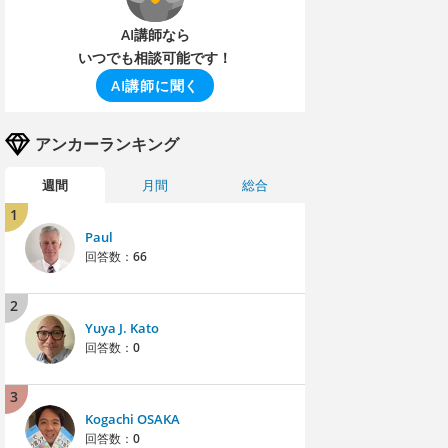
AI講師なら
いつでも相談可能です！
AI講師に聞く
アンカーランキング
週間
月間
総合
1
Paul
回答数：
66
2
Yuya J. Kato
回答数：
0
3
Kogachi OSAKA
回答数：
0