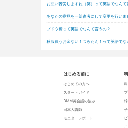
お互い苦労しますね（笑）って英語でなんて
あなたの意見を一部参考にして変更を行いま
ブドウ糖って英語でなんて言うの？
秋服買うお金ない！つらたん！って英語でな
はじめる前に
はじめての方へ
料
スタートガイド
プ
DMM英会話の強み
韓
日本人講師
子
モニターレポート
ビ
こ