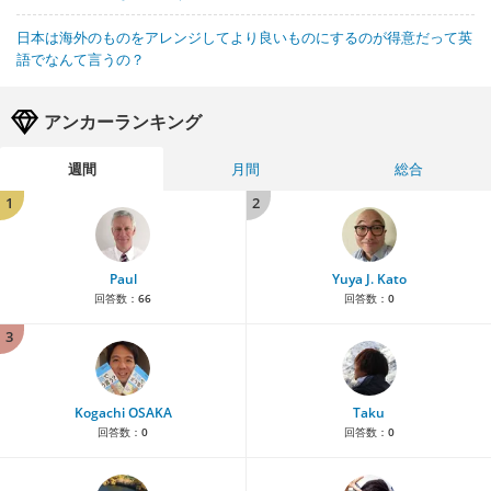
日本は海外のものをアレンジしてより良いものにするのが得意だって英
語でなんて言うの？
アンカーランキング
週間
月間
総合
1
2
Paul
Yuya J. Kato
回答数：
66
回答数：
0
3
Kogachi OSAKA
Taku
回答数：
0
回答数：
0