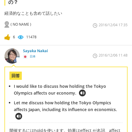
の？
経済的なことも含めて話したい
( NO NAME )
2016/12/04 17:35
6
11478
Sayaka Nakai
2016/12/06 11:48
日本
回答
I would like to discuss how holding the Tokyo
Olympics affects our economy.
Let me discuss how holding the Tokyo Olympics
affects Japan, including its influence on economics.
開催するにはholdを使います。効果はeffect が名詞、affect