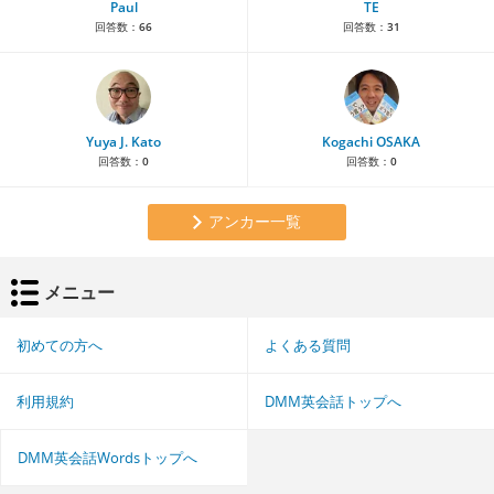
Paul
TE
回答数：
66
回答数：
31
Yuya J. Kato
Kogachi OSAKA
回答数：
0
回答数：
0
アンカー一覧
メニュー
初めての方へ
よくある質問
利用規約
DMM英会話トップへ
DMM英会話Wordsトップへ