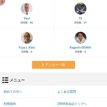
3
Paul
TE
回答数：
66
回答数：
31
Yuya J. Kato
Kogachi OSAKA
回答数：
0
回答数：
0
アンカー一覧
メニュー
初めての方へ
よくある質問
利用規約
DMM英会話トップへ