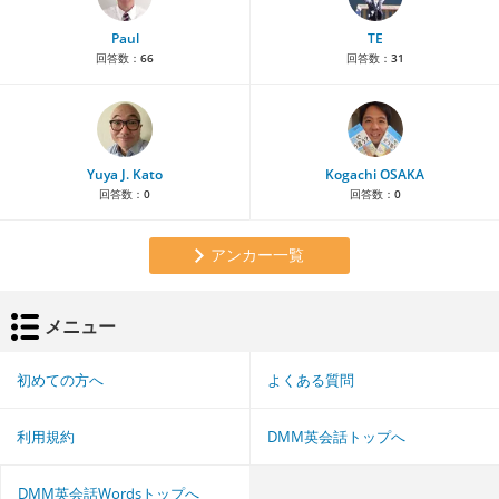
Paul
TE
回答数：
66
回答数：
31
Yuya J. Kato
Kogachi OSAKA
回答数：
0
回答数：
0
アンカー一覧
メニュー
初めての方へ
よくある質問
利用規約
DMM英会話トップへ
DMM英会話Wordsトップへ