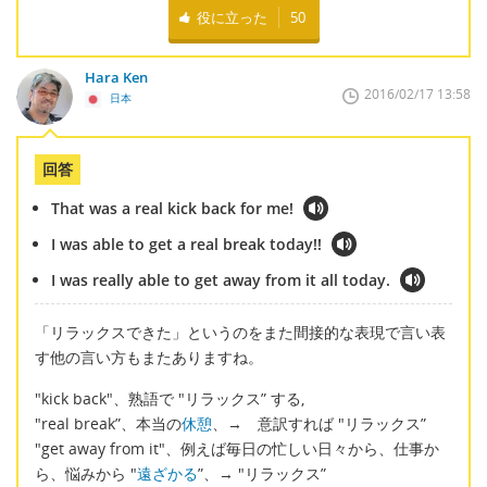
役に立った
50
Hara Ken
2016/02/17 13:58
日本
回答
That was a real kick back for me!
I was able to get a real break today!!
I was really able to get away from it all today.
「リラックスできた」というのをまた間接的な表現で言い表
す他の言い方もまたありますね。
"kick back"、熟語で "リラックス” する,
"real break”、本当の
休憩
、→ 意訳すれば "リラックス”
"get away from it"、例えば毎日の忙しい日々から、仕事か
ら、悩みから "
遠ざかる
”、→ "リラックス”