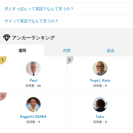
月とすっぽんって英語でなんて言うの？
サイって英語でなんて言うの？
アンカーランキング
週間
月間
総合
1
2
Paul
Yuya J. Kato
回答数：
66
回答数：
0
3
Kogachi OSAKA
Taku
回答数：
0
回答数：
0