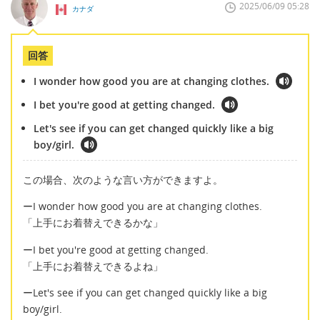
2025/06/09 05:28
カナダ
回答
I wonder how good you are at changing clothes.
I bet you're good at getting changed.
Let's see if you can get changed quickly like a big
boy/girl.
この場合、次のような言い方ができますよ。
ーI wonder how good you are at changing clothes.
「上手にお着替えできるかな」
ーI bet you're good at getting changed.
「上手にお着替えできるよね」
ーLet's see if you can get changed quickly like a big
boy/girl.