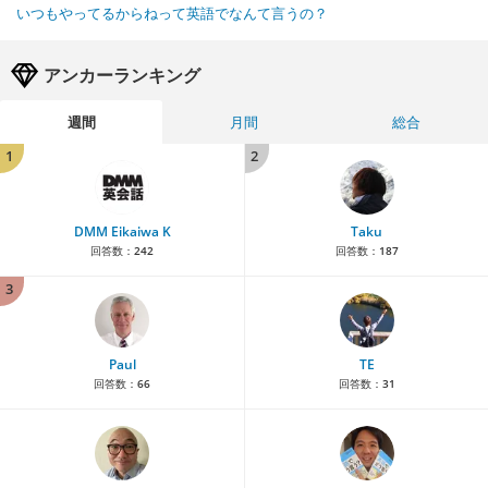
いつもやってるからねって英語でなんて言うの？
アンカーランキング
週間
月間
総合
1
2
DMM Eikaiwa K
Taku
回答数：
242
回答数：
187
3
Paul
TE
回答数：
66
回答数：
31