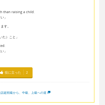
h than raising a child.
ない」
きます。
えていた）こと」
ted.
遠い」
役に立った
2
会話超初級から、中級、上級への道