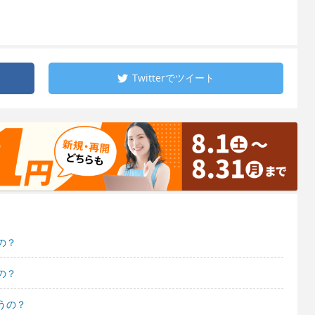
Twitterで
ツイート
の？
の？
うの？