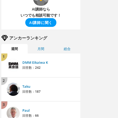
AI講師なら
いつでも相談可能です！
AI講師に聞く
アンカーランキング
週間
月間
総合
1
DMM Eikaiwa K
回答数：
242
2
Taku
回答数：
187
3
Paul
回答数：
66