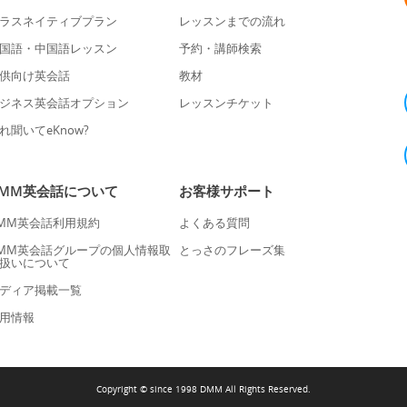
ラスネイティブプラン
レッスンまでの流れ
国語・中国語レッスン
予約・講師検索
供向け英会話
教材
ジネス英会話オプション
レッスンチケット
れ聞いてeKnow?
DMM英会話について
お客様サポート
MM英会話利用規約
よくある質問
MM英会話グループの個人情報取
とっさのフレーズ集
扱いについて
ディア掲載一覧
用情報
Copyright © since 1998 DMM All Rights Reserved.