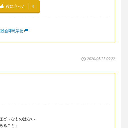
役に立った
4
語総合即戦学校
2020/06/23 09:22
…＝…ほど～なものはない
があること」