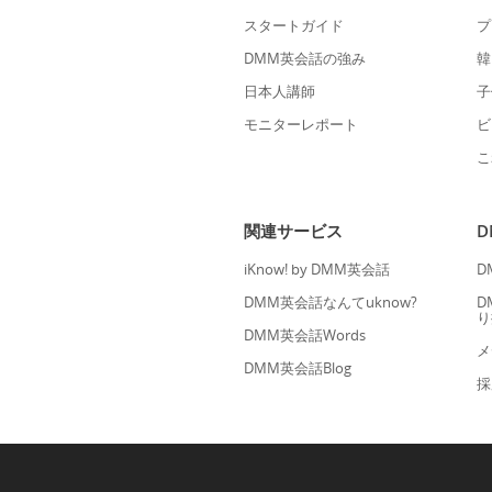
スタートガイド
プ
DMM英会話の強み
韓
日本人講師
子
モニターレポート
ビ
こ
関連サービス
iKnow! by DMM英会話
D
DMM英会話なんてuknow?
D
り
DMM英会話Words
メ
DMM英会話Blog
採