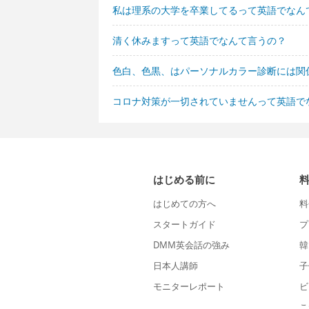
私は理系の大学を卒業してるって英語でなん
清く休みますって英語でなんて言うの？
色白、色黒、はパーソナルカラー診断には関
コロナ対策が一切されていませんって英語で
はじめる前に
はじめての方へ
料
スタートガイド
プ
DMM英会話の強み
韓
日本人講師
子
モニターレポート
ビ
こ