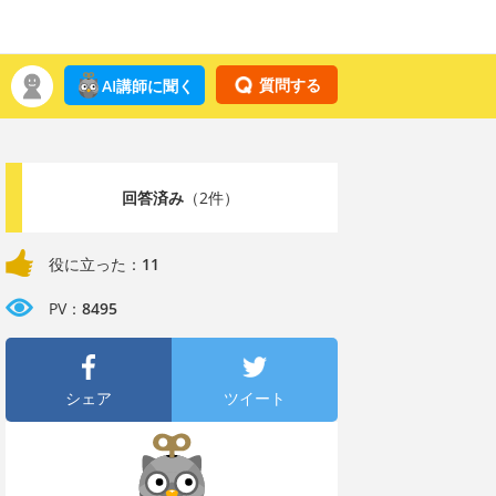
質問する
AI講師に聞く
回答済み
（2件）
役に立った：
11
PV：
8495
シェア
ツイート