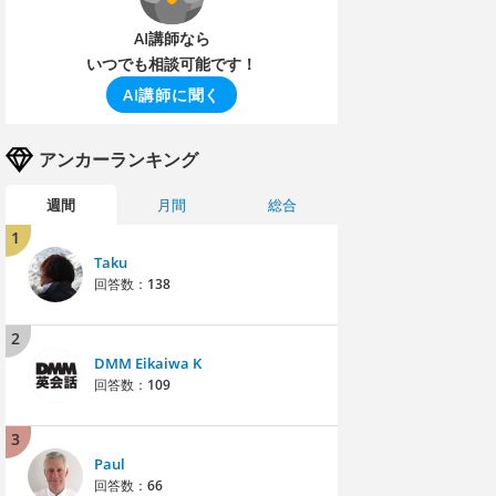
AI講師なら
いつでも相談可能です！
AI講師に聞く
アンカーランキング
週間
月間
総合
1
Taku
回答数：
138
2
DMM Eikaiwa K
回答数：
109
3
Paul
回答数：
66