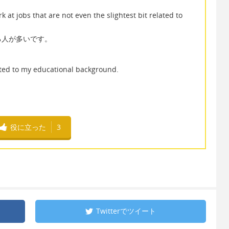
k at jobs that are not even the slightest bit related to
る人が多いです。
lated to my educational background.
役に立った
3
Twitterで
ツイート