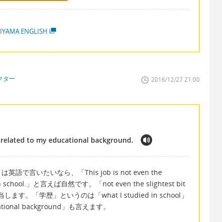
IYAMA ENGLISH
クター
2016/12/27 21:00
t related to my educational background.
いたいなら、「This job is not even the
died in school.」と言えば自然です。「not even the slightest bit
す。「学歴」というのは「what I studied in school」
nal background」も言えます。