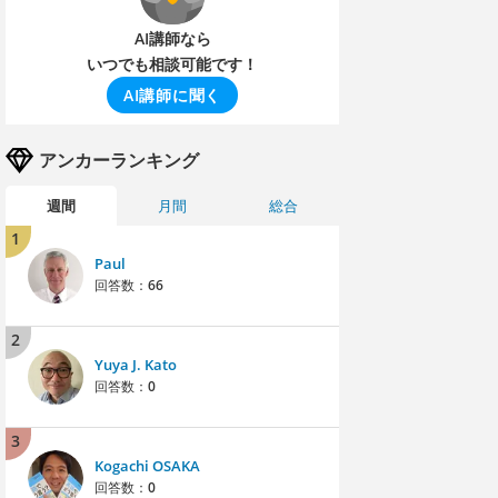
AI講師なら
いつでも相談可能です！
AI講師に聞く
アンカーランキング
週間
月間
総合
1
Paul
回答数：
66
2
Yuya J. Kato
回答数：
0
3
Kogachi OSAKA
回答数：
0