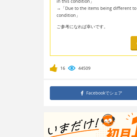
in this condition」
→「Due to the items being different to t
condition」
ご参考になれば幸いです。
16
44509
Facebookで
シェア