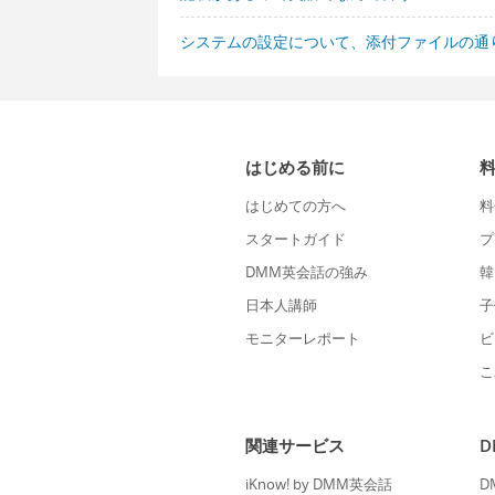
システムの設定について、添付ファイルの通
はじめる前に
はじめての方へ
料
スタートガイド
プ
DMM英会話の強み
韓
日本人講師
子
モニターレポート
ビ
こ
関連サービス
iKnow! by DMM英会話
D