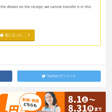
he details on the receipt, we cannot transfer it in this
役に立った
3
Twitterで
ツイート