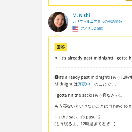
M. Nishi
カリフォルニア育ちの英語講師
アメリカ合衆国
回答
It’s already past midnight! I gotta h
❶It’s already past midnight! (もう
Midnight は
真夜中
、のことです。
I gotta hit the sack! (もう寝なきゃ)。
もう寝ないといけないことは “I have to h
Hit the sack, it’s past 12!
(もう寝るよ、12時過ぎてるぞ！)