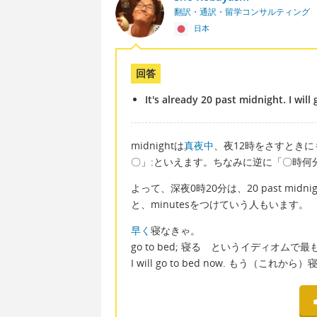
翻訳・通訳・留学コンサルティング
日本
回答
It's already 20 past midnight. I will
midnightは
真夜中
、夜12時をさすときに
〇」:といえます。ちなみに逆に「〇時何分
よって、深夜0時20分は、20 past midnig
と、minutesをつけていう人もいます。
早く
寝なきゃ。
go to bed; 寝る というイディオム
I will go to bed now. もう（これから