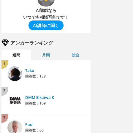
AI講師なら
いつでも相談可能です！
AI講師に聞く
アンカーランキング
週間
月間
総合
1
Taku
回答数：
138
2
DMM Eikaiwa K
回答数：
109
3
Paul
回答数：
66