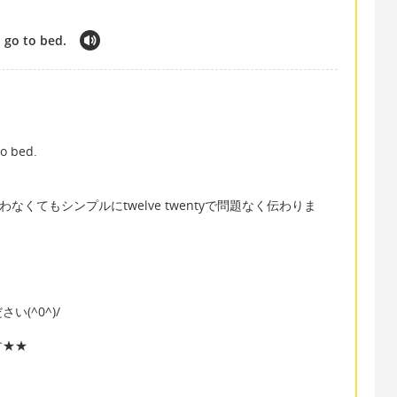
o go to bed.
to bed.
を使わなくてもシンプルにtwelve twentyで問題なく伝わりま
(^0^)/
す★★