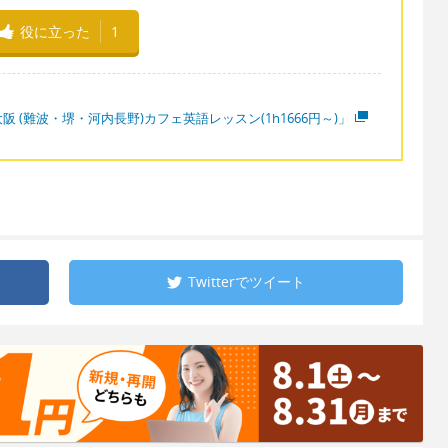
役に立った
1
阪 (難波・堺・河内長野)カフェ英語レッスン(1h1666円～)」
Twitterで
ツイート