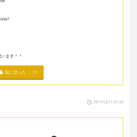
iew
view?
いいと思います＾＾
役に立った
11
2017/12/11 01:33