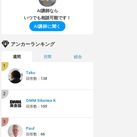
AI講師なら
いつでも相談可能です！
AI講師に聞く
アンカーランキング
週間
月間
総合
1
Taku
回答数：
138
2
DMM Eikaiwa K
回答数：
109
3
Paul
回答数：
66