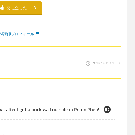
役に立った
3
MM講師プロフィール
2018/02/17 15:50
w...after I got a brick wall outside in Pnom Phen!