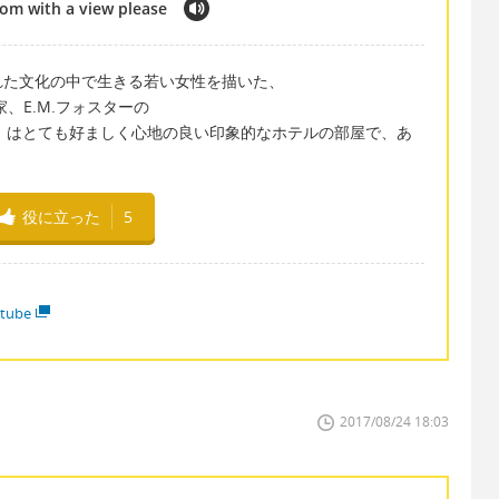
room with a view please
れた文化の中で生きる若い女性を描いた、
、E.M.フォスターの
めのいい部屋）はとても好ましく心地の良い印象的なホテルの部屋で、あ
役に立った
5
tube
2017/08/24 18:03