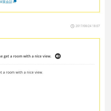
MM英会話
2017/08/24 18:07
se get a room with a nice view.
et a room with a nice view.