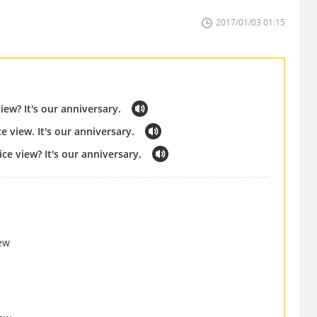
2017/01/03 01:15
ew? It's our anniversary.
e view. It's our anniversary.
ice view? It's our anniversary.
ew