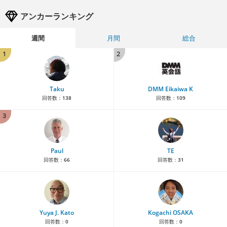
アンカーランキング
週間
月間
総合
1
2
Taku
DMM Eikaiwa K
回答数：
138
回答数：
109
3
Paul
TE
回答数：
66
回答数：
31
Yuya J. Kato
Kogachi OSAKA
回答数：
0
回答数：
0