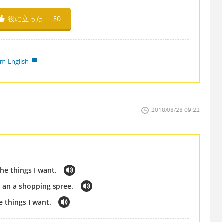
役に立った
30
em-English
2018/08/28 09:22
he things I want.
 an a shopping spree.
 things I want.