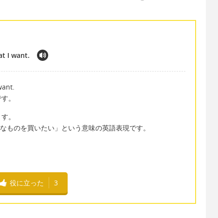
t I want.
want.
です。
ます。
は「自分が好きなものを買いたい」という意味の英語表現です。
役に立った
3