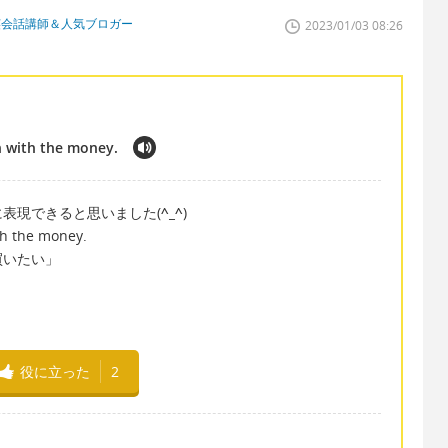
英会話講師＆人気ブロガー
2023/01/03 08:26
n with the money.
表現できると思いました(
^_^
)
th the money.
買いたい」
役に立った
2