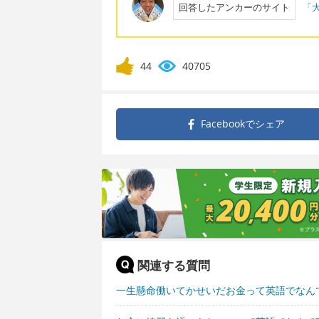
回答したアンカーのサイト
「大
44
40705
Facebookで
シェア
関連する質問
一生懸命働いてかせいだお金って英語でなん