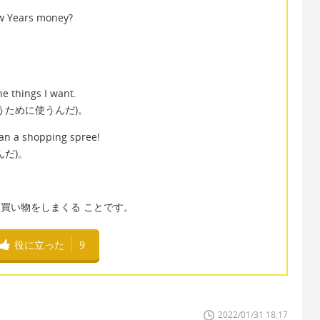
ew Years money?
e things I want.
うために使うんだ)。
 an a shopping spree!
だ)。
または買い物をしまくる ことです。
役に立った
9
2022/01/31 18:17