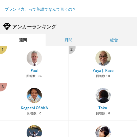
ブランド力、って英語でなんて言うの？
アンカーランキング
週間
月間
総合
1
2
Paul
Yuya J. Kato
回答数：
66
回答数：
0
3
Kogachi OSAKA
Taku
回答数：
0
回答数：
0