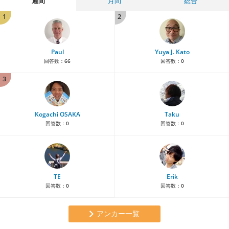
週間
月間
総合
1
2
Paul
Yuya J. Kato
回答数：
66
回答数：
0
3
Kogachi OSAKA
Taku
回答数：
0
回答数：
0
TE
Erik
回答数：
0
回答数：
0
アンカー一覧