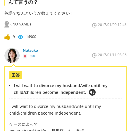
んて言うの？
英語でなんというか教えてください！
( NO NAME )
2017/01/09 12:46
9
14900
Natsuko
2017/01/11 08:36
日本
回答
I will wait to divorce my husband/wife until my
child/children become independent.
I will wait to divorce my husband/wife until my
child/children become independent.
ケースによって
my husbandかwife 旦那様 か 奥様