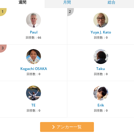
週間
月間
総合
1
2
Paul
Yuya J. Kato
回答数：
66
回答数：
0
3
Kogachi OSAKA
Taku
回答数：
0
回答数：
0
TE
Erik
回答数：
0
回答数：
0
アンカー一覧