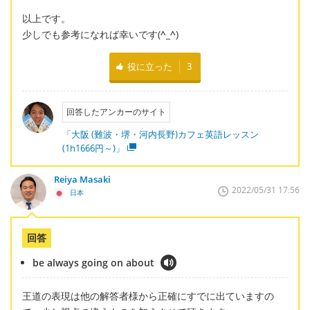
以上です。
少しでも参考になれば幸いです(
^_^
)
役に立った
3
回答したアンカーのサイト
「大阪 (難波・堺・河内長野)カフェ英語レッスン
(1h1666円～)」
Reiya Masaki
2022/05/31 17:56
日本
回答
be always going on about
王道の表現は他の解答者様から正確にすでに出ていますの