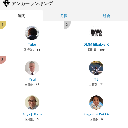
アンカーランキング
週間
月間
総合
1
2
Taku
DMM Eikaiwa K
回答数：
138
回答数：
109
3
Paul
TE
回答数：
66
回答数：
31
Yuya J. Kato
Kogachi OSAKA
回答数：
0
回答数：
0