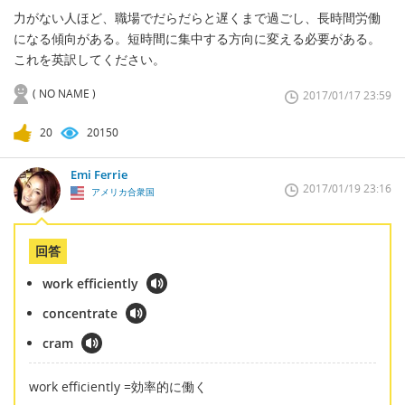
力がない人ほど、職場でだらだらと遅くまで過ごし、長時間労働
になる傾向がある。短時間に集中する方向に変える必要がある。
これを英訳してください。
( NO NAME )
2017/01/17 23:59
20
20150
Emi Ferrie
2017/01/19 23:16
アメリカ合衆国
回答
work efficiently
concentrate
cram
work efficiently =効率的に働く