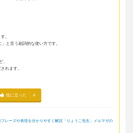
ます。
めに」と言う副詞的な使い方です。
 など、
定されます。
役に立った
4
語フレーズや表現を分かりやすく解説「りょうこ先生」メルマガの