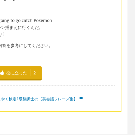
 going to go catch Pokemon.
モン捕まえに行くんだ。
より〕
んの回答を参考にしてください。
役に立った
2
んやく検定1級翻訳士の【英会話フレーズ集】