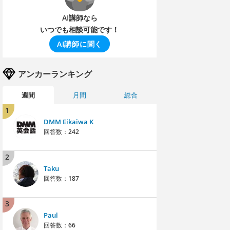
AI講師なら
いつでも相談可能です！
AI講師に聞く
アンカーランキング
週間
月間
総合
1
DMM Eikaiwa K
回答数：
242
2
Taku
回答数：
187
3
Paul
回答数：
66