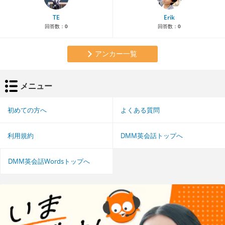
TE
Erik
回答数：
0
回答数：
0
アンカー一覧
メニュー
初めての方へ
よくある質問
利用規約
DMM英会話トップへ
DMM英会話Wordsトップへ