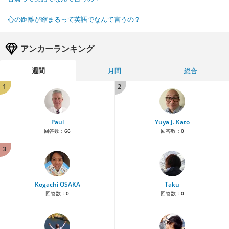
心の距離が縮まるって英語でなんて言うの？
アンカーランキング
週間
月間
総合
1
2
Paul
Yuya J. Kato
回答数：
66
回答数：
0
3
Kogachi OSAKA
Taku
回答数：
0
回答数：
0