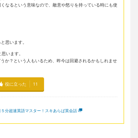
固くなるという意味なので、敵意や怒りを持っている時にも使
ると思います。
現だと思います。
はどうか？という人もいるため、昨今は回避されるかもしれませ
役に立った
11
日５分超速英語マスター！スキあらば英会話