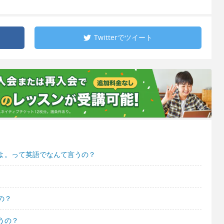
Twitterで
ツイート
よ。って英語でなんて言うの？
の？
うの？