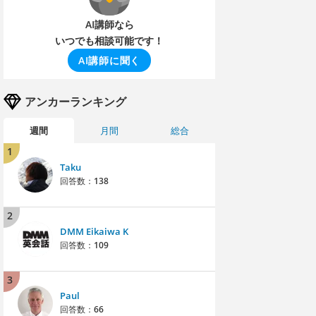
AI講師なら
いつでも相談可能です！
AI講師に聞く
アンカーランキング
週間
月間
総合
1
Taku
回答数：
138
2
DMM Eikaiwa K
回答数：
109
3
Paul
回答数：
66