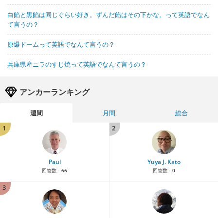
白餡と黒餡は同じぐらい好き。ずんだ餡はその下かな。って英語でなん
て言うの？
原爆ドームって英語でなんて言うの？
兵庫県産ニラのすじ焼って英語でなんて言うの？
アンカーランキング
週間
月間
総合
1
2
Paul
Yuya J. Kato
回答数：
66
回答数：
0
3