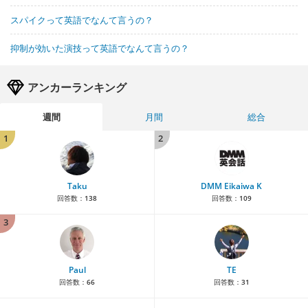
スパイクって英語でなんて言うの？
抑制が効いた演技って英語でなんて言うの？
アンカーランキング
週間
月間
総合
1
2
Taku
DMM Eikaiwa K
回答数：
138
回答数：
109
3
Paul
TE
回答数：
66
回答数：
31