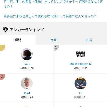
首（肩、手）の運動（体操）をしてもいいですか？って英語でなんて言
うの？
英会話に来ると楽しくて疲れも吹っ飛ぶって英語でなんて言うの？
アンカーランキング
週間
月間
総合
1
2
Taku
DMM Eikaiwa K
回答数：
138
回答数：
109
3
Paul
TE
回答数：
66
回答数：
31