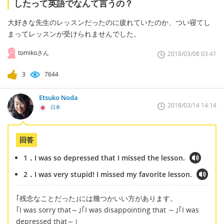
したって英語でなんて言うの？
大好きな先生のレッスンだったのに疲れていたのか、つい寝てし
まってレッスンが受けられませんでした。
tomikoさん
2018/03/08 03:41
3
7644
Etsuko Noda
2018/03/14 14:14
日本
回答
1．I was so depressed that I missed the lesson.
2．I was very stupid! I missed my favorite lesson.
｢残念なことだった｣には幾つかいい方があります。
｢I was sorry that～｣｢I was disappointing that ～｣｢I was
depressed that～｣