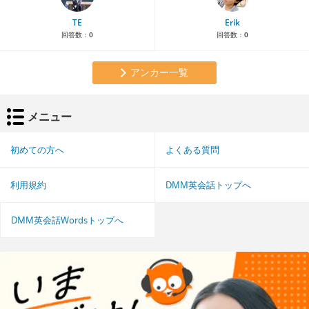
TE
Erik
回答数：
0
回答数：
0
アンカー一覧
メニュー
初めての方へ
よくある質問
利用規約
DMM英会話トップへ
DMM英会話Wordsトップへ