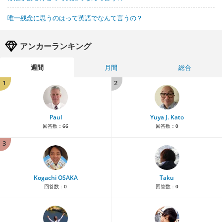
唯一残念に思うのはって英語でなんて言うの？
アンカーランキング
週間
月間
総合
1
2
Paul
Yuya J. Kato
回答数：
66
回答数：
0
3
Kogachi OSAKA
Taku
回答数：
0
回答数：
0