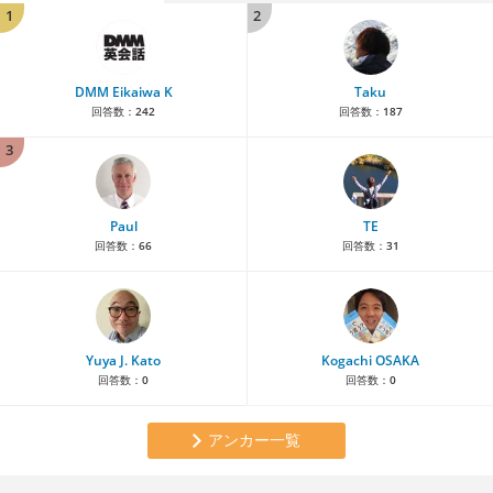
1
2
DMM Eikaiwa K
Taku
回答数：
242
回答数：
187
3
Paul
TE
回答数：
66
回答数：
31
Yuya J. Kato
Kogachi OSAKA
回答数：
0
回答数：
0
アンカー一覧