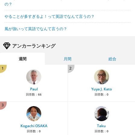
の？
やることが多すぎるよ！って英語でなんて言うの？
風が強いって英語でなんて言うの？
アンカーランキング
週間
月間
総合
1
2
Paul
Yuya J. Kato
回答数：
66
回答数：
0
3
Kogachi OSAKA
Taku
回答数：
0
回答数：
0