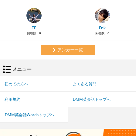
TE
Erik
回答数：
0
回答数：
0
アンカー一覧
メニュー
初めての方へ
よくある質問
利用規約
DMM英会話トップへ
DMM英会話Wordsトップへ