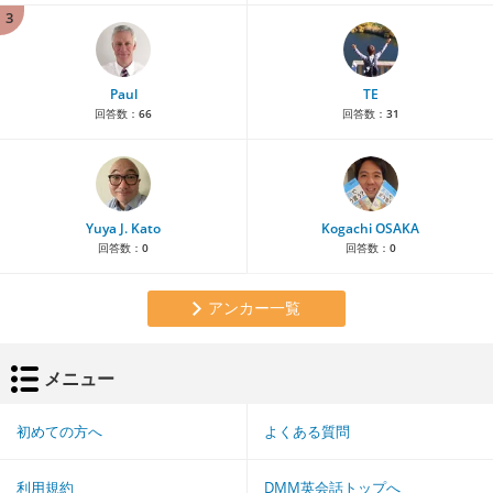
3
Paul
TE
回答数：
66
回答数：
31
Yuya J. Kato
Kogachi OSAKA
回答数：
0
回答数：
0
アンカー一覧
メニュー
初めての方へ
よくある質問
利用規約
DMM英会話トップへ