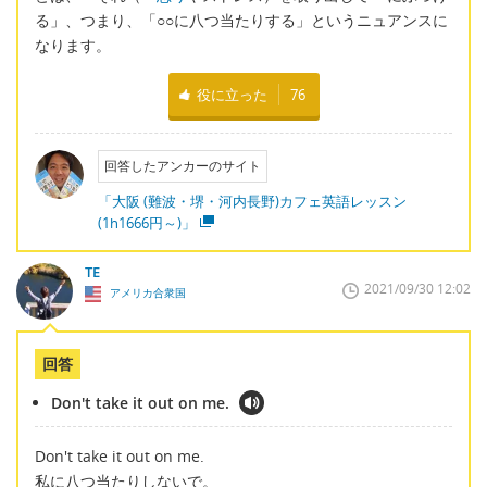
る」、つまり、「○○に八つ当たりする」というニュアンスに
なります。
役に立った
76
回答したアンカーのサイト
「大阪 (難波・堺・河内長野)カフェ英語レッスン
(1h1666円～)」
TE
2021/09/30 12:02
アメリカ合衆国
回答
Don't take it out on me.
Don't take it out on me.
私に八つ当たりしないで。