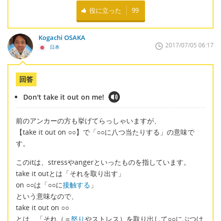
役に立った
99
Kogachi OSAKA
2017/07/05 06:17
日本
回答
Don't take it out on me!
前のアンカーの方も挙げてらっしゃいますが、
【take it out on ○○】で「○○に八つ当たりする」の意味で
す。
このitは、stressやangerといったものを指しています。
take it outとは「それを取り出す」
on ○○は「○○に
接触する
」
という意味なので、
take it out on ○○
とは、「それ（＝
怒り
やストレス）を取り出して○○にぶつけ