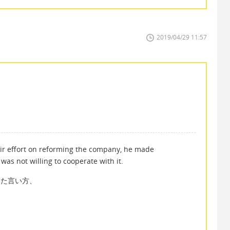
2019/04/29 11:57
heir effort on reforming the company, he made
s not willing to cooperate with it.
こまった言い方、