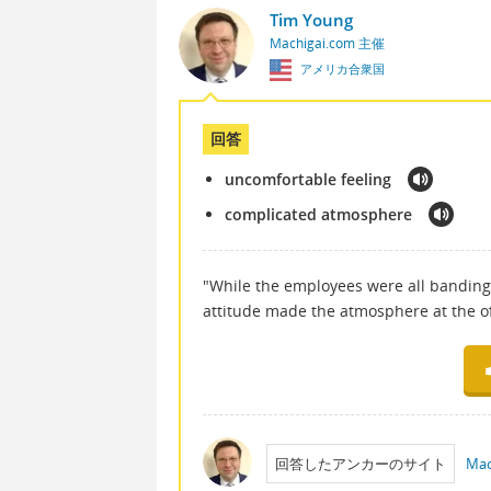
Tim Young
Machigai.com 主催
アメリカ合衆国
回答
uncomfortable feeling
complicated atmosphere
"While the employees were all banding
attitude made the atmosphere at the o
回答したアンカーのサイト
Mac