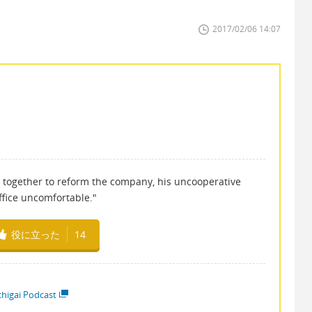
2017/02/06 14:07
 together to reform the company, his uncooperative
ffice uncomfortable."
役に立った
14
higai Podcast