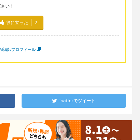
ださい！
役に立った
2
MM講師プロフィール
Twitterで
ツイート