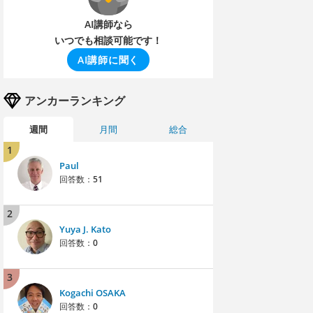
AI講師なら
いつでも相談可能です！
AI講師に聞く
アンカーランキング
週間
月間
総合
1
Paul
回答数：
51
2
Yuya J. Kato
回答数：
0
3
Kogachi OSAKA
回答数：
0