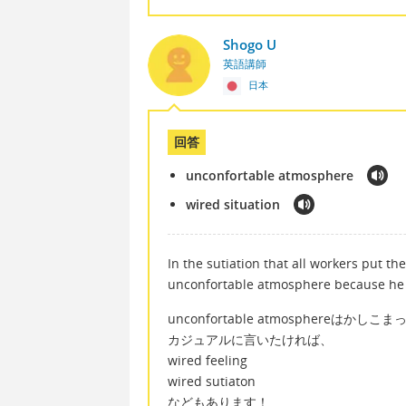
Shogo U
英語講師
日本
回答
unconfortable atmosphere
wired situation
In the sutiation that all workers put t
unconfortable atmosphere because he wa
unconfortable atmosphereはかし
カジュアルに言いたければ、
wired feeling
wired sutiaton
などもあります！