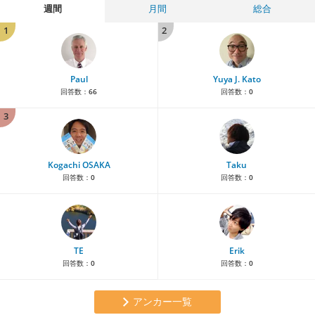
週間
月間
総合
1
2
Paul
Yuya J. Kato
回答数：
66
回答数：
0
3
Kogachi OSAKA
Taku
回答数：
0
回答数：
0
TE
Erik
回答数：
0
回答数：
0
アンカー一覧