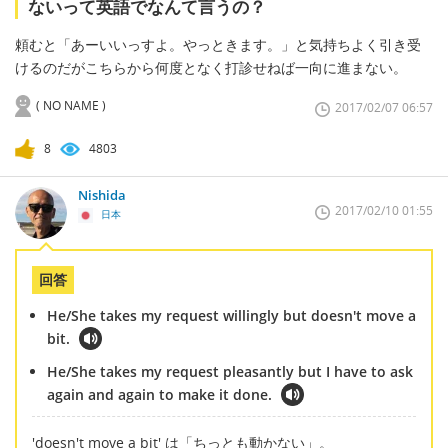
ないって英語でなんて言うの？
頼むと「あーいいっすよ。やっときます。」と気持ちよく引き受
けるのだがこちらから何度となく打診せねば一向に進まない。
( NO NAME )
2017/02/07 06:57
8
4803
Nishida
2017/02/10 01:55
日本
回答
He/She takes my request willingly but doesn't move a
bit.
He/She takes my request pleasantly but I have to ask
again and again to make it done.
'doesn't move a bit' は「ちっとも動かない」。