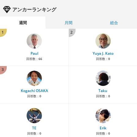
アンカーランキング
週間
月間
総合
1
2
Paul
Yuya J. Kato
回答数：
66
回答数：
0
3
Kogachi OSAKA
Taku
回答数：
0
回答数：
0
TE
Erik
回答数：
0
回答数：
0